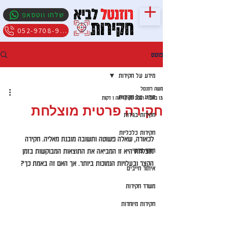
שלחו ווטסאפ
052-9708-909
פוסט
מידע על חקירות
משה רוזנטל
מידע על חקירות
13 באפר׳ 2021
זמן קריאה 1 דקות
חקירה פרטית מוצלחת
חקירות בגידות
חקירות כלכליות
לכאורה, שאלה פשוטה ותשובה מובנת מאליה. חקירה 
חוקר פרטי
מוצלחת היא זו המביאה את התוצאות המבוקשות בזמן 
הקצר ובעלויות הנמוכות ביותר. אך האם זה באמת כך? 
איתור חייבים
משרד חקירות
חקירות מיוחדות