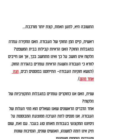
התשובה היא, למען האמת, קצת יותר מורכבת...
ראשית, קיים הפן החוקי של העבודה. האם החקירה עמדה 
במגבלות החוק? האם הראיות קבילות בבית המשפט? 
הלקוח אינו חושב על כך ואינו מתחשב בכך, אך אנו חייבים 
לוודא כי העבודה והשגת הראיות עומדים בהגדרת החוק. 
(לנושא חוקיות העבודה- התייחסנו בפוסטים רבים, 
הנה 
אחד מהם
).
שנית, האם אנו כחוקרים עומדים במגבלות התקציביות של 
הלקוח? 
אחד הדברים הראשונים שאנו נשאלים הוא מהי העלות של 
העבודה. אנו מנסים לתת הערכה ממוצעת המבוססת על 
ניסיוננו המקצועי בעבודות מאותו סוג בעבר. עם זאת, שום 
תיק אינו דומה למשנהו, האנשים שונים, הנסיבות שונות 
ומערכות היחסים משתנות.