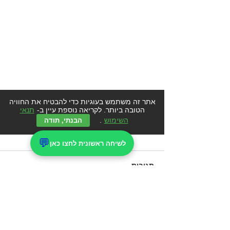
אתר זה משתמש בעוגיות כדי להבטיח את החוויה
הטובה ביותר. לקריאה נוספת עיין ב-
תנאי
השימוש
.
הבנתי, תודה
💬
לשיחה ראשונית לחצו כאן
תגובות
מציאות העולה על כל דמיון
כתיבת תגובה...