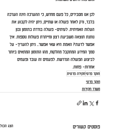
לכן אנו מסבירים, כל פעם מחדש, כי ההערכה הינה הערכה 
בלבד, ורק לאחר פעולה או שתיים, ניתן יהיה לקבוע את 
העלות האמיתית. לעיתים- פעולה בודדת בתזמון נכון 
נותנת תוצאה משביעת רצון ומייתרת פעולות נוספות. איך 
אפשר לדעת? האמת היא שאי אפשר.. ניתן להעריך- על 
סמך המידע המתקבל מהלקוח, מהו התזמון המתאים ביותר 
לביצוע הפעולה הנדרשת. לפעמים זה עובד ופעמים 
אחרות- פחות.
חוקר פרטי
חקירה פרטית
חוקר פרטי
משרד חקירות
הצג הכול
פוסטים קשורים