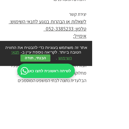
יצירת קשר
לשאלות או הבהרות בנוגע לתנאי השימוש:
טלפון: 052-3385233
אימייל:
rosenthallavie.agency@gmail.com
אתר זה משתמש בעוגיות כדי להבטיח את החוויה
הטובה ביותר. לקריאה נוספת עיין ב-
תנאי
משפט חל וסמכות שיפוט
השימוש
.
הבנתי, תודה
תנאי השימוש כפופים לדיני מדינת ישראל. בכל
לשיחה ראשונית לחצו כאן
מחלוקת הקשורה לשימוש באתר, הסמכות
הבלעדית נתונה לבתי המשפט המוסמכים
בישראל.
עדכון אחרון: 1.6.26