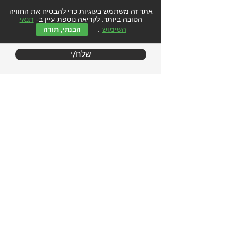
עם משלוח הטופס אני מסכים/
מסכימה ל-
תנאי השימוש
אתר זה משתמש בעוגיות כדי להבטיח את החוויה
ומדיניות הפרטיות באתר
הטובה ביותר. לקריאה נוספת עיין ב-
תנאי
השימוש
.
הבנתי, תודה
שלח/י
בין לקוחותינו
רשויות ומועצות