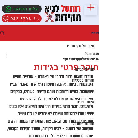
שלחו ווטסאפ
052-9708-909
פוסט
מידע על חקירות
משה רוזנטל
מידע על חקירות
14 במאי 2018
זמן קריאה 2 דקות
חוקר פרטי בגידות
חקירות בגידות
שירים ותוגות רבות נכתבו על האהבה – אנרגיית החיים 
חקירות כלכליות
העוצמתית ביותר. אהבה רומנטית היא אחת מאבני הבניין 
חוקר פרטי
החשובות בחיינו הדוחפות אותנו קדימה. לעיתים, במקרים 
מצערים היא גם גורמת לנו למעוד, ליפול, להיפצע 
איתור חייבים
ולהישרט. חוקר פרטי בגידות הינו איש המקצוע אליו פונים 
משרד חקירות
ברגע שבו החלטתם שאתם לא יכולים לעצום עיניים 
ומוכנים להתמודד עם הכאב. צוות החוקרים המנוסה, הרגיש 
חקירות מיוחדות
והקשוב של רוזנטל – לביא חקירות, משרד חקירות מקצועי, 
יעמוד לרשותכם כדי לסייע לכם בהתמודדות.