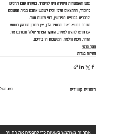
נפש והאפשרות היחידה היא להיפרד. במקרה שבו תחליטו 
להיפרד, הממצאים הללו יוכלו לשמש אתכם בבית המשפט 
ולהכריע בסוגיית הגירושין, דמי מזונות ועוד.
מדובר בנושא כאוב ומסעיר ולכן, אין פתרון מובהק בנושא. 
אם תרצו להגיע לאמת, החוקר הפרטי יסלול עבורכם את 
הדרך. מכאן והלאה, המושכות הן בידיכם.
חוקר פרטי
חקירות בגידות
הצג הכול
פוסטים קשורים
אתר זה משתמש בעוגיות כדי להבטיח את החוויה