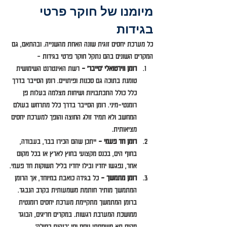
מיומנו של חוקר פרטי 
בגידות
כל מערכת יחסים זוגית שונה האחת מהשנייה. ובהתאם, גם 
המקרים השונים בהם נתקל חוקר פרטי בגידות –
רומן ווירטואלי 'סייבר' –
 רשת האינטרנט השימושית 
טומנת בתוכה גם סכנות ופיתויים. רומן הסייבר בדרך 
כלל כולל התכתבויות ושיחות מצלמה בעלות פן 
רומנטי-מיני. רומן הסייבר בדרך כלל מתרחש בעולם 
המחשב ולא תמיד זולג החוצה והופך למערכת יחסים 
מציאותית.
רומן חד פעמי –
 ייתכן שהם הכירו בבר, בעבודה, 
בחוף הים, בכנס מקצועי בחוץ לארץ או בכל מקום 
אחר, נפגשו יחדיו ובילו יחדיו בליל תשוקות חד פעמי.
רומן מתמשך –
 כל בגידה כואבת במיוחד, אך הרומן 
המתמשך מותיר חותמת משמעותית בקרב הנבגד. 
ברומן המתמשך מתקיימת מערכת יחסים רומנטית 
ממושכת המערבת רגשות. במקרים חריגים, הבוגד 
מקים תא משפחתי נוסף וחי 'בזהות כפולה'.