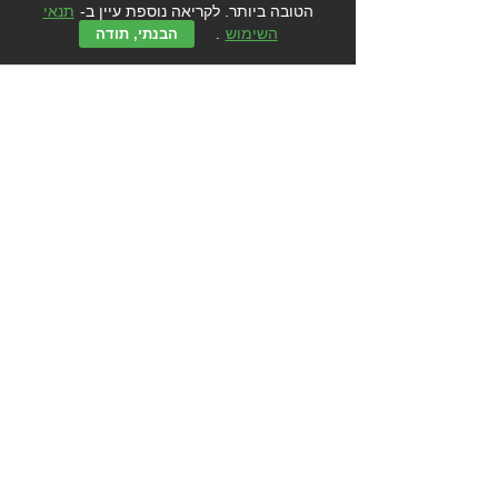
הטובה ביותר. לקריאה נוספת עיין ב-
תנאי
השימוש
.
הבנתי, תודה
תגובות
מציאות העולה על כל דמיון
כתיבת תגובה...