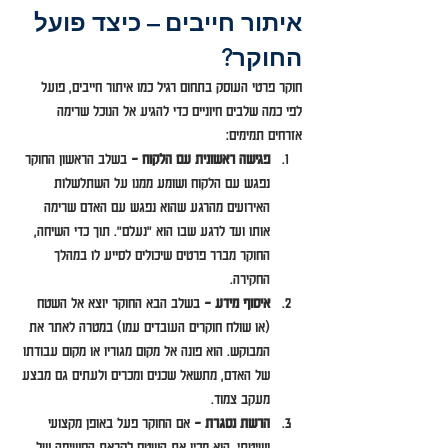
איתור חייבים – כיצד פועל 
החוקר?
חוקר פרטי העוסק בתחום רגיל כמו איתור חייבים, פועל 
לפי כמה שלבים חיוניים כדי להגיע אל הנוכל שרימה 
אזרחים תמימים:
פגישה ראשונית עם הלקוח –
 בשלב הראשון החוקר 
נפגש עם הלקוח ושומע ממנו על השתלשלות 
האירועים מהרגע שהוא נפגש עם האדם שרימה 
אותו ועד לרגע שבו הוא "נעלם". תוך כדי השיחה, 
החוקר מברר פרטים שיכולים לסייע לו במהלך 
החקירה.
איסוף מידע –
 בשלב הבא החוקר יוצא אל השטח 
(או שולח חוקרים העובדים עמו) במטרה לאתר את 
המבוקש. הוא פונה אל מקום מגוריו או מקום עבודתו 
של האדם, מתשאל שכנים ומכרים ולעתים גם מבצע 
מעקב צמוד.
הרשת נסגרת –
 אם החוקר פעל באופן מקצועי 
ושיטתי, הוא מכין את השטח לקראת החשיפה של 