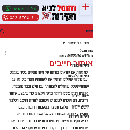
שלחו ווטסאפ
052-9708-909
פוסט
מידע על חקירות
משה רוזנטל
מידע על חקירות
14 במאי 2018
זמן קריאה 2 דקות
איתור חייבים
חקירות בגידות
לא אחת אנו קוראים בעיתון על איש עסקים בכיר שנמלט 
חקירות כלכליות
עם מיליוני שקלים והותיר את לקוחותיו חסרי כול, או על 
חוקר פרטי
שותף לעסק שהחליט להסתתר עם חלק נכבד מהכסף. 
אנשים רבים פונים לחוקר פרטי מקצועי כדי שיבצע איתור 
איתור חייבים
חייבים. הם מוכנים לשלם לו מכספם למרות המצב הכלכלי 
משרד חקירות
הבלתי מזהיר שלהם שנוצר בעקבות החובות ובלבד 
שהצדק ייעשה והאמת תצא אל האור. משרד רוזנטל – 
חקירות מיוחדות
לביא חקירות מציע שירותים נרחבים בתחום וביניהם, איתור 
אנשים שחייבים כסף, חקירת בגידות או מקרי התעללות.