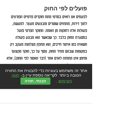
פועלים לפי החוק
לפעמים אנו רואים בסרטי מתח חוקרים פרטיים הפורצים 
לתוך דירות, מתחזים שוטרים ומבצעים מעצר. למעשה, 
פעולות אלה רחוקות מן האמת. החוקר הפרטי פועל 
במסגרת החוק בלבד. כך שכאשר הוא מבצע פעולה 
חשאית כמו איתור חייבים, הוא מתקין מצלמות מעקב רק 
במקומות שבהם מתיר החוק. נוסף על כך, חוקר מקצועי 
ומיומן אינו מתחזה לאדם אחר (דבר האסור לפי החוק), אלא 
עוטה כיסוי של דמות בדיונית.
אתר זה משתמש בעוגיות כדי להבטיח את החוויה
איתור חייבים
הטובה ביותר. לקריאה נוספת עיין ב-
תנאי
השימוש
.
הבנתי, תודה
תגובות